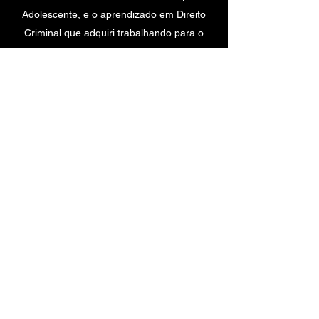
Adolescente, e o aprendizado em Direito
Criminal que adquiri trabalhando para o
FJM Advogados.
Se meu filho foi a motivação necessária
para eu me afastar do Direito, também foi o
maior incentivador para eu voltar a advogar.
Costumo dizer que fui reconduzida a
Advocacia pelas mãos do meu próprio filho.
Me encorajou a abrir um escritório, me
ajudou em todas as minhas dúvidas de
“iniciante”, e providenciou a incorporação
para a filial do escritório do Rio em Vitória.
De companheiro de aventuras a patrão.
Somos um time!!!
Então, agora, me sinto muito orgulhosa de