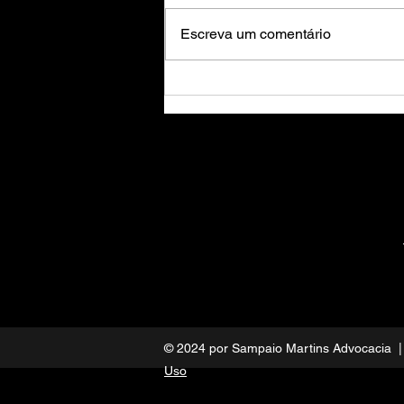
Escreva um comentário
A Revisão do FGTS - TR para
INPC
© 2024 por Sampaio Martins Advocacia
Uso