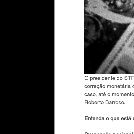
O presidente do STF,
correção monetária d
caso, até o momento,
Roberto Barroso.
Entenda o que está 