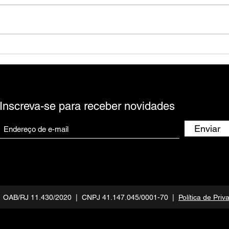
Todos os Argumentos para a
Você
Revisão do Valor do Aluguel
Advo
Comercial
Inscreva-se para receber novidades
Enviar
 | OAB/RJ 11.430/2020 | CNPJ 41.147.045/0001-70 |
Política de Priv