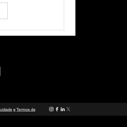
 sabe o que é
cacia 4.0?
acidade
e
Termos de