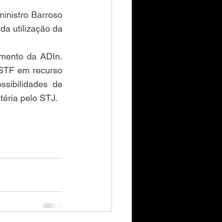
Dada a importância do tema e a decisão do STJ, em setembro de 2019, o ministro Barroso 
a utilização da 
mento da ADIn. 
STF em recurso 
sibilidades de 
téria pelo STJ.