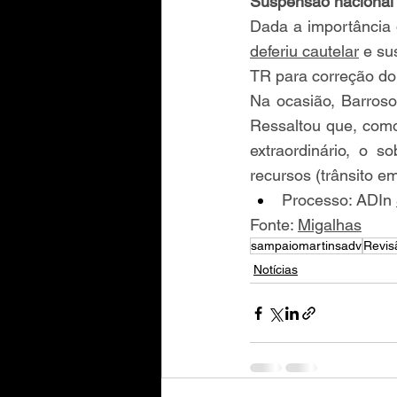
Suspensão nacional
deferiu cautelar
 e su
TR para correção do
Na ocasião, Barroso
Ressaltou que, como
extraordinário, o s
recursos (trânsito e
Processo: ADIn 
Fonte: 
Migalhas
sampaiomartinsadv
Revis
Notícias